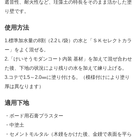
遮音性、耐火性など、珪藻土の特長をそのまま活かした塗
り壁です。
使用方法
1.標準加水量の8割（2.2Ｌ/袋）の水と「ＳＫセレクトカラ
ー」をよく混ぜる。
2.「けいそうモダンコート内装 基材」を加えて混ぜ合わせ
た後、下地の状況により残りの水を加えて練り上げる。
3.コテで1.5～2.0㎜に塗り付ける。（模様付けにより塗り
厚は異なります）
適用下地
・ボード用石膏プラスター
・中塗土
・セメントモルタル（木鏝をかけた後、金鏝で表面を平ら