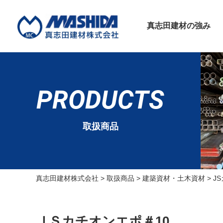
真志田建材の強み
PRODUCTS
取扱商品
真志田建材株式会社
>
取扱商品
>
建築資材・土木資材
>
J
ＪＳカチオンエポ＃10