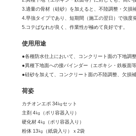
3.適量の骨材（硅砂）を加えると、不陸調整・欠損
4.早強タイプであり、短期間（施工の翌日）で強度
5.コテばなれが良く、作業性が極めて良好です。
使用用途
●各種防水仕上において、コンクリート面の下地調整
●異種下地面への接バインダー（エポキシ・鉄板面
●硅砂を加えて、コンクリート面の不陸調整、欠損補
荷姿
カチオンエポ 34㎏セット
主剤 4㎏（ポリ容器入り）
硬化材 4㎏（ポリ容器入り）
粉体 13㎏（紙袋入り）ｘ2袋