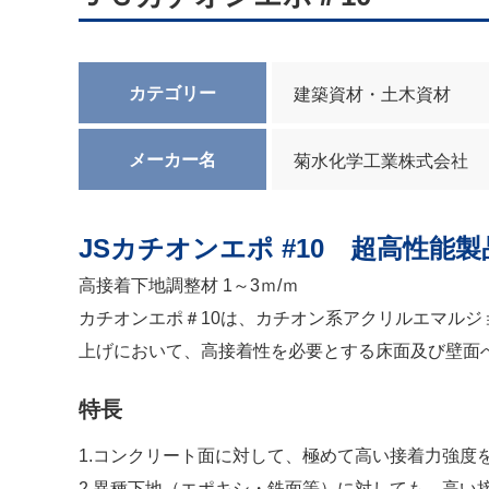
カテゴリー
建築資材・土木資材
メーカー名
菊水化学工業株式会社
JSカチオンエポ #10 超高性能製
高接着下地調整材 1～3ｍ/ｍ
カチオンエポ＃10は、カチオン系アクリルエマル
上げにおいて、高接着性を必要とする床面及び壁面
特長
1.コンクリート面に対して、極めて高い接着力強度
2.異種下地（エポキシ・鉄面等）に対しても、高い