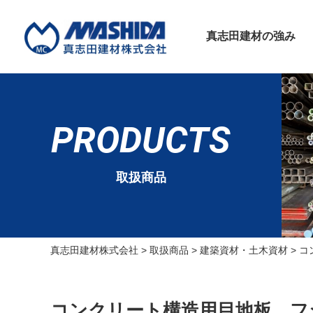
真志田建材の強み
PRODUCTS
取扱商品
真志田建材株式会社
>
取扱商品
>
建築資材・土木資材
>
コ
コンクリート構造用目地板 フ